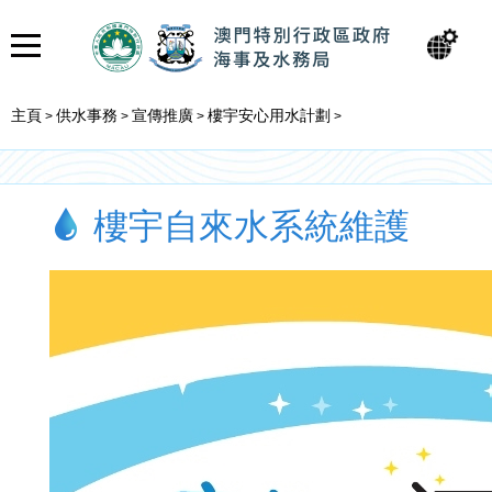
主頁
供水事務
宣傳推廣
樓宇安心用水計劃
>
>
>
>
樓宇自來水系統維護