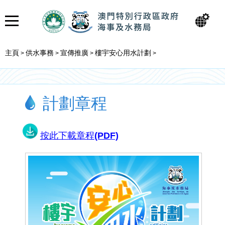
主頁
供水事務
宣傳推廣
樓宇安心用水計劃
>
>
>
>
計劃章程
按此下載章程(PDF)