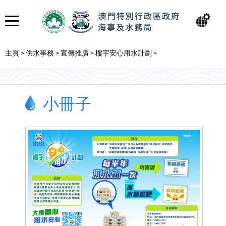
主頁
供水事務
宣傳推廣
樓宇安心用水計劃
>
>
>
>
小冊子