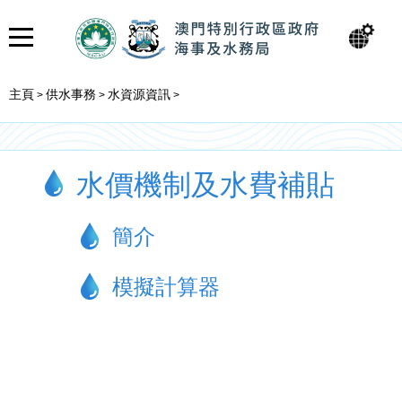
主頁
供水事務
水資源資訊
>
>
>
水價機制及水費補貼
簡介
模擬計算器