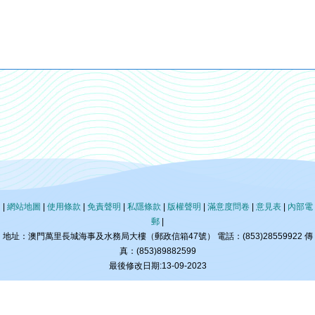
|
網站地圖
|
使用條款
|
免責聲明
|
私隱條款
|
版權聲明
|
滿意度問卷
|
意見表
|
內部電
郵
|
地址：澳門萬里長城海事及水務局大樓（郵政信箱47號） 電話：(853)28559922 傳
真：(853)89882599
最後修改日期:13-09-2023