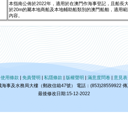
本指南公佈於2022年，適用於在澳門作海事登記，且船長大
於20m的屬本地商船及本地輔助船類別的澳門船舶，適用
內容。
|
使用條款
|
免責聲明
|
私隱條款
|
版權聲明
|
滿意度問卷
|
意見表
及水務局大樓（郵政信箱47號） 電話：(853)28559922 傳真：(
最後修改日期:15-12-2022