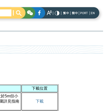
下載位置
於5m但小
範圍詳見指南
下載