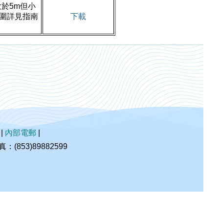
於5m但小
範圍詳見指南
下載
|
內部電郵
|
853)89882599