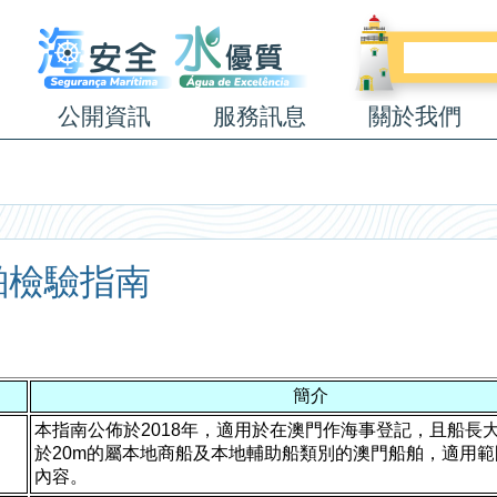
公開資訊
服務訊息
關於我們
舶檢驗指南
簡介
本指南公佈於2018年，適用於在澳門作海事登記，且船長大
於20m的屬本地商船及本地輔助船類別的澳門船舶，適用
內容。