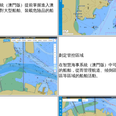
統（澳門版）提前掌握進入澳
對大型船舶、裝載危險品的船
劃定管控區域
在智慧海事系統（澳門版）中
的船舶，從而管理航道、傾倒
區等區域的船舶活動。