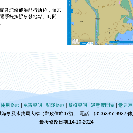
蹤及記錄船舶航行軌跡，倘若
過系統按照事發地點、時間、
。
|
使用條款
|
免責聲明
|
私隱條款
|
版權聲明
|
滿意度問卷
|
意見表
及水務局大樓（郵政信箱47號） 電話：(853)28559922 傳真：(
最後修改日期:14-10-2024