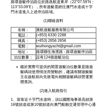
路環遊艇停泊區位於路氹航道東岸（22°07.59’N；
113°33.09’E），所有遊艇需經往澳門水道或十字
門水道進入上述停泊區域。
(1)聯絡資料
名稱：
滙航遊艇服務有限公司
(+853) 6330 2288
電話：
(+853) 2856 2656
傳真：
wuihongyacht@gmail.com
電郵：
地址：
路環聯生海濱路 - 路環遊艇停泊區
泊位數量：
設有124個遊艇泊位
鑑於實際可提供的閒置遊艇泊位數量是隨遊
艇碼頭使用情況而變動的，建議有關遊艇艇
主在啟航前向先致電向相關遊艇碼頭營運實
體查詢。
(2)進入航路指引
1、當靠近十字門水道時，須以國際海事甚高頻第
16號頻道或第10號頻道向澳門船舶交通管理中心通