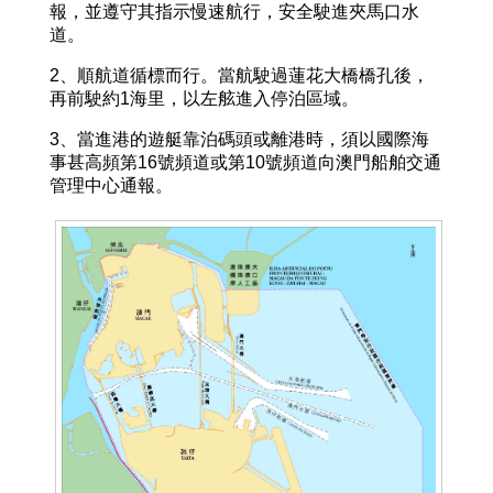
報，並遵守其指示慢速航行，安全駛進夾馬口水
道。
2、順航道循標而行。當航駛過蓮花大橋橋孔後，
再前駛約1海里，以左舷進入停泊區域。
3、當進港的遊艇靠泊碼頭或離港時，須以國際海
事甚高頻第16號頻道或第10號頻道向澳門船舶交通
管理中心通報。