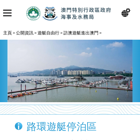
主頁
公開資訊
遊艇自由行
訪澳遊艇進出澳門
>
>
>
>
路環遊艇停泊區