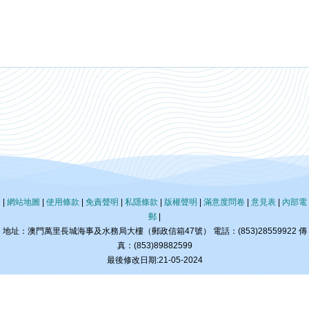
|
網站地圖
|
使用條款
|
免責聲明
|
私隱條款
|
版權聲明
|
滿意度問卷
|
意見表
|
內部電
郵
|
地址：澳門萬里長城海事及水務局大樓（郵政信箱47號） 電話：(853)28559922 傳
真：(853)89882599
最後修改日期:21-05-2024