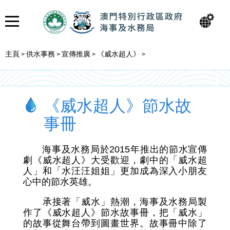
主頁
供水事務
宣傳推廣
《威水超人》
>
>
>
>
《威水超人》節水故
事冊
海事及水務局於2015年推出的節水宣傳
劇《威水超人》大受歡迎，劇中的「威水超
人」和「水汪汪姐姐」更加成為深入小朋友
心中的節水英雄。
承接著「威水」熱潮，海事及水務局製
作了《威水超人》節水故事冊，把「威水」
的故事從舞台帶到圖畫世界。故事冊中除了