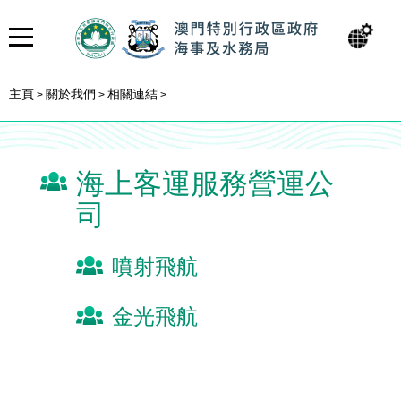
主頁
關於我們
相關連結
>
>
>
海上客運服務營運公
司
噴射飛航
金光飛航