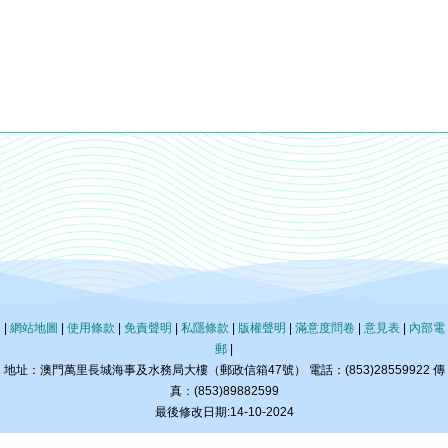
|
網站地圖
|
使用條款
|
免責聲明
|
私隱條款
|
版權聲明
|
滿意度問卷
|
意見表
|
內部電
郵
|
地址：澳門萬里長城海事及水務局大樓（郵政信箱47號） 電話：(853)28559922 傳
真：(853)89882599
最後修改日期:14-10-2024