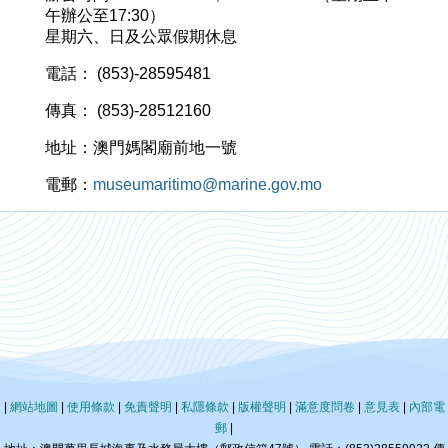
午辦公至17:30）
星期六、日及公眾假期休息
電話： (853)-28595481
傳真： (853)-28512160
地址：澳門媽閣廟前地一號
電郵：
museumaritimo@marine.gov.mo
|
網站地圖
|
使用條款
|
免責聲明
|
私隱條款
|
版權聲明
|
滿意度問卷
|
意見表
|
內部電
郵
|