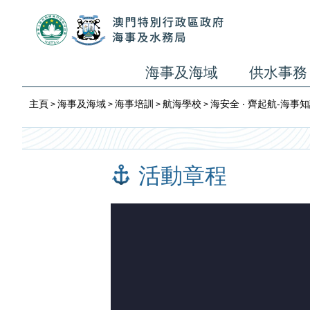
海事及海域
供水事務
主頁
海事及海域
海事培訓
航海學校
海安全 ‧ 齊起航-海
>
>
>
>
活動章程