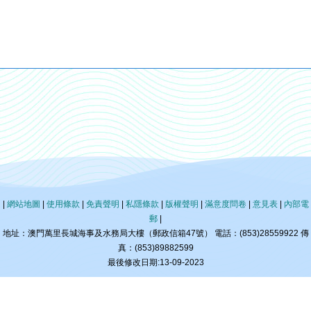
|
網站地圖
|
使用條款
|
免責聲明
|
私隱條款
|
版權聲明
|
滿意度問卷
|
意見表
|
內部電
郵
|
地址：澳門萬里長城海事及水務局大樓（郵政信箱47號） 電話：(853)28559922 傳
真：(853)89882599
最後修改日期:13-09-2023