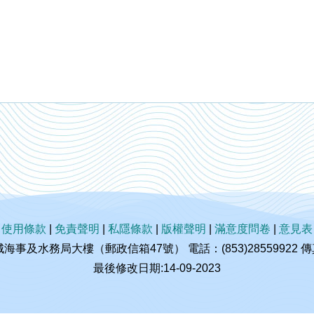
|
使用條款
|
免責聲明
|
私隱條款
|
版權聲明
|
滿意度問卷
|
意見表
及水務局大樓（郵政信箱47號） 電話：(853)28559922 傳真：(
最後修改日期:14-09-2023