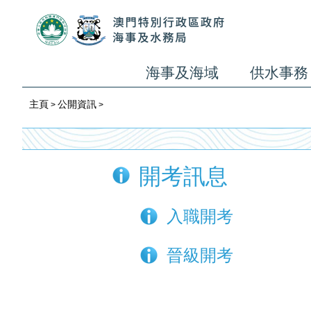
海事及海域
供水事務
主頁
公開資訊
>
>
開考訊息
入職開考
晉級開考