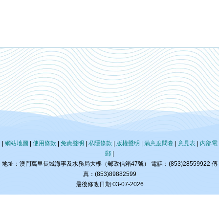
|
網站地圖
|
使用條款
|
免責聲明
|
私隱條款
|
版權聲明
|
滿意度問卷
|
意見表
|
內部電
郵
|
地址：澳門萬里長城海事及水務局大樓（郵政信箱47號） 電話：(853)28559922 傳
真：(853)89882599
最後修改日期:03-07-2026