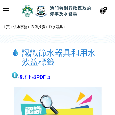
主頁
供水事務
宣傳推廣
節水器具
>
>
>
>
認識節水器具和用水
效益標籤
按此下載PDF版