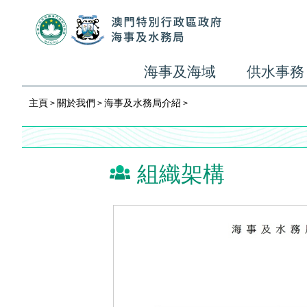
海事及海域
供水事務
主頁
關於我們
海事及水務局介紹
>
>
>
組織架構