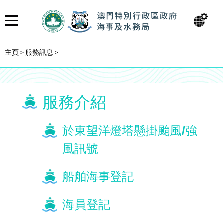
主頁
服務訊息
>
>
服務介紹
於東望洋燈塔懸掛颱風/強
風訊號
船舶海事登記
海員登記