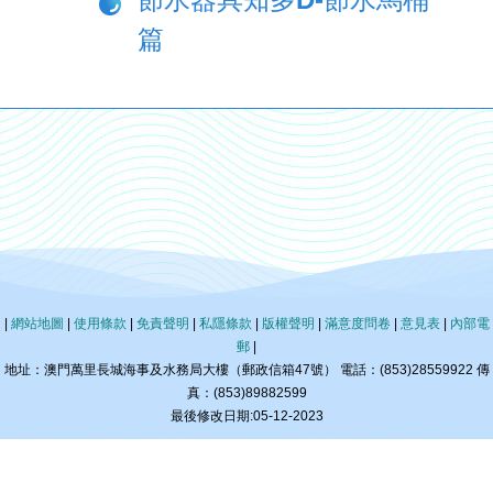
篇
|
網站地圖
|
使用條款
|
免責聲明
|
私隱條款
|
版權聲明
|
滿意度問卷
|
意見表
|
內部電
郵
|
地址：澳門萬里長城海事及水務局大樓（郵政信箱47號） 電話：(853)28559922 傳
真：(853)89882599
最後修改日期:05-12-2023