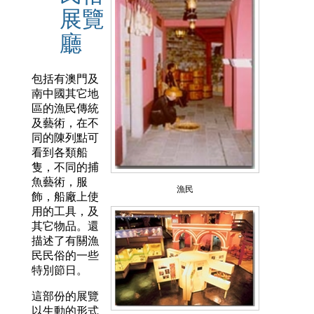
展覽
廳
包括有澳門及
南中國其它地
區的漁民傳統
及藝術，在不
同的陳列點可
看到各類船
隻，不同的捕
魚藝術，服
漁民
飾，船廠上使
用的工具，及
其它物品。還
描述了有關漁
民民俗的一些
特別節日。
這部份的展覽
以生動的形式