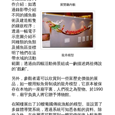
作介紹：如透
展覽廳內貌
過錄影帶介紹
不同的捕魚藝
術及建造船隻
的鑲嵌程序；
透過一幅電子
示意圖介紹不
同種類的魚類
及捕魚區並標
明了牠們在這
龍舟模型
帶水域的活動
範圍；透過由四幅活動佈景組成一齣描述媽祖傳說
的"戲劇"。
另外，參觀者還可以欣賞到一些富歷史價值的展
品，如一艘用鯨魚骨制成的龍舟模型，它原本被保
存在本地的一座廟宇裏，人們視之為聖物。於1990
年，廟宇負責人將它贈予博物館。
在閣樓展出了10艘葡國傳統漁船的模型。並設置了
多媒體導覽系統，透過系統可知悉各船的資料。除
此之外，在此層還可觀賞到一艘宏偉的海上航海學