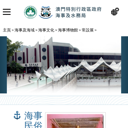
主頁
海事及海域
海事文化
海事博物館
常設展
>
>
>
>
>
海事
民俗