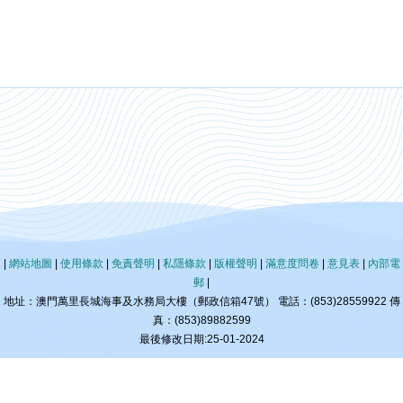
|
網站地圖
|
使用條款
|
免責聲明
|
私隱條款
|
版權聲明
|
滿意度問卷
|
意見表
|
內部電
郵
|
地址：澳門萬里長城海事及水務局大樓（郵政信箱47號） 電話：(853)28559922 傳
真：(853)89882599
最後修改日期:25-01-2024