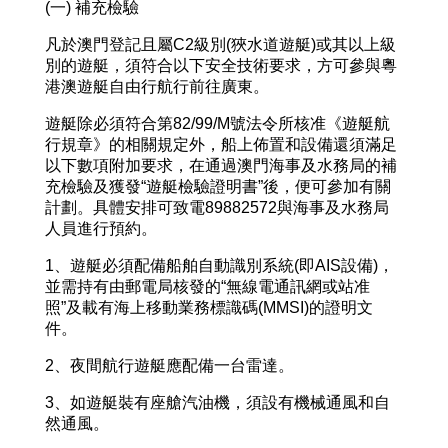
(一) 補充檢驗
凡於澳門登記且屬C2級別(狹水道遊艇)或其以上級
別的遊艇，須符合以下安全技術要求，方可參與粵
港澳遊艇自由行航行前往廣東。
遊艇除必須符合第82/99/M號法令所核准《遊艇航
行規章》的相關規定外，船上佈置和設備還須滿足
以下數項附加要求，在通過澳門海事及水務局的補
充檢驗及獲發“遊艇檢驗證明書”後，便可參加有關
計劃。具體安排可致電89882572與海事及水務局
人員進行預約。
1、遊艇必須配備船舶自動識別系統(即AIS設備)，
並需持有由郵電局核發的“無線電通訊網或站准
照”及載有海上移動業務標識碼(MMSI)的證明文
件。
2、夜間航行遊艇應配備一台雷達。
3、如遊艇裝有座艙汽油機，須設有機械通風和自
然通風。