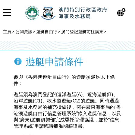
主頁
公開資訊
遊艇自由行
澳門登記遊艇前往廣東
>
>
>
>
遊艇申請條件
參與《粵港澳遊艇自由行》的遊艇須滿足以下條
件：
遊艇須為澳門登記的遠洋遊艇(A)、近海遊艇(B)、
沿岸遊艇(C1)、狹水道遊艇(C2)的遊艇。同時通過
海事及水務局的補充檢驗後，需在廣東海事局的“粵
港澳遊艇自由行信息管理系統”錄入遊艇信息，以及
與(廣東)遊艇俱樂部完成委托管理協議，並於“信息
管理系統”申請臨時船舶國籍證書。