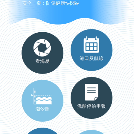
海事圖書探索暑期系列活動
港口及航線
看海易
漁船停泊申報
潮汐圖