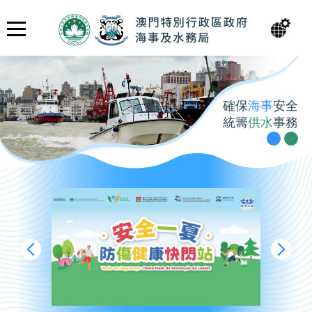
確保
海事
安全
統籌
供水
事務