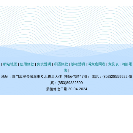
|
網站地圖
|
使用條款
|
免責聲明
|
私隱條款
|
版權聲明
|
滿意度問卷
|
意見表
|
內部電
郵
|
地址：澳門萬里長城海事及水務局大樓（郵政信箱47號） 電話：(853)28559922 傳
真：(853)89882599
最後修改日期:30-04-2024