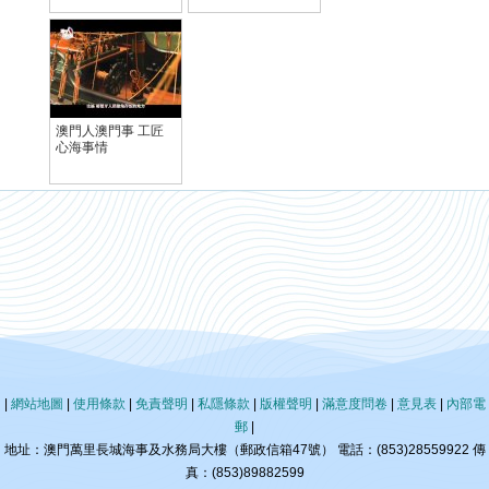
澳門人澳門事 工匠
心海事情
|
網站地圖
|
使用條款
|
免責聲明
|
私隱條款
|
版權聲明
|
滿意度問卷
|
意見表
|
內部電
郵
|
地址：澳門萬里長城海事及水務局大樓（郵政信箱47號） 電話：(853)28559922 傳
真：(853)89882599