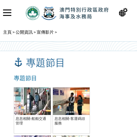
主頁
公開資訊
宣傳影片
>
>
>
專題節目
專題節目
息息相關-船舶交通
息息相關-客運碼頭
管理
服務