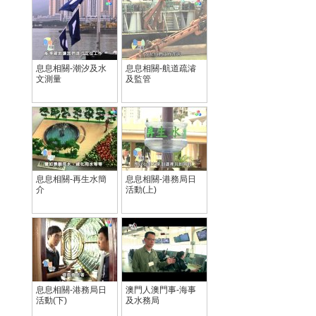
息息相關-潮汐及水
息息相關-航道疏濬
文測量
及監管
息息相關-再生水簡
息息相關-港務局日
介
活動(上)
息息相關-港務局日
澳門人澳門事-海事
活動(下)
及水務局