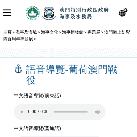
主頁
海事及海域
海事文化
海事博物館
專題展
澳門海上防禦
>
>
>
>
>
四百周年專題展
>
語音導覽-葡荷澳門戰
役
中文語音導覽(廣東話)
中文語音導覽(普通話)