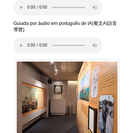
Guiada por áudio em português de IA(葡文AI語音
導覽)