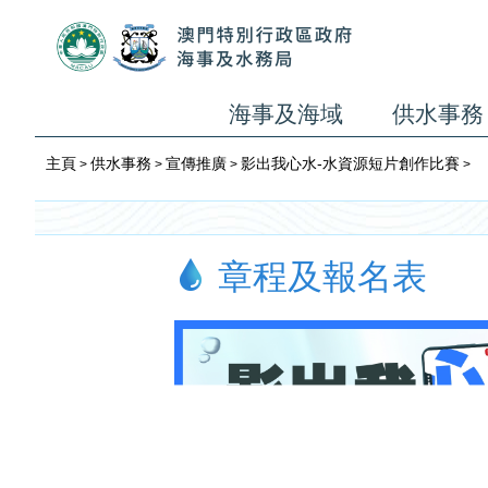
海事及海域
供水事務
主頁
供水事務
宣傳推廣
影出我心水-水資源短片創作比賽
>
>
>
>
章程及報名表