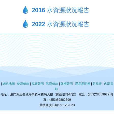
2016 水資源狀況報告
2022 水資源狀況報告
|
網站地圖
|
使用條款
|
免責聲明
|
私隱條款
|
版權聲明
|
滿意度問卷
|
意見表
|
內部電
郵
|
地址：澳門萬里長城海事及水務局大樓（郵政信箱47號） 電話：(853)28559922 傳
真：(853)89882599
最後修改日期:05-12-2023