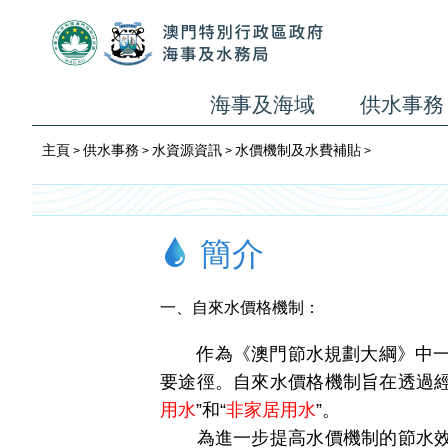
海事及海域
供水事務
主頁
供水事務
水資源資訊
水價機制及水費補貼
>
>
>
>
簡介
一、自來水價格機制：
作為《澳門節水規劃大綱》中一項
要途徑。自來水價格機制旨在透過經
用水
”和“
非家居用水
”。
為進一步提高水價機制的節水效益