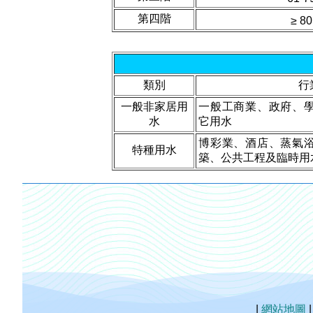
第四階
≥ 80
類別
行
一般非家居用
一般工商業、政府、
水
它用水
博彩業、酒店、蒸氣
特種用水
築、公共工程及臨時用
|
網站地圖