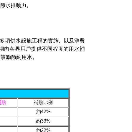
節水推動力。
上近年多項供水設施工程的實施、以及消費
期向各界用戶
提供不同程度的用水補
以鼓勵節約用水。
補貼
補貼比例
約
42%
約
33%
約
22%