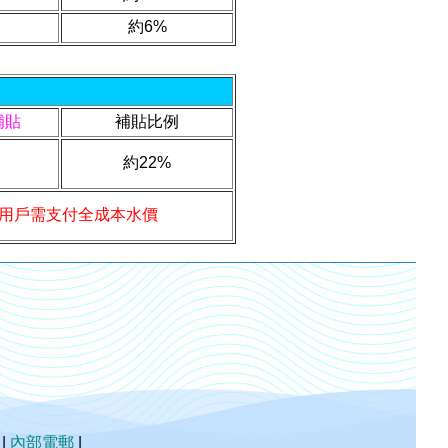
約
6%
補貼
補貼比例
約22%
用戶需支付全成本水價
|
內部電郵
|