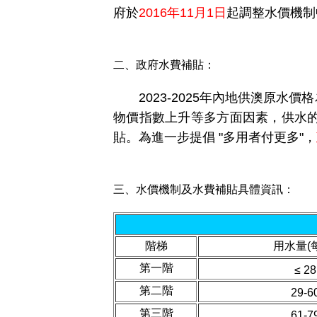
府於
2016年11月1日
起調整水價機制
二、政府水費補貼：
2023-2025年內地供澳原水價格
物價指數上升等多方面因素，供水
貼
。為進一步提倡 "多用者付更多"，
三、水價機制及水費補貼具體資訊：
階梯
用水量(
第一階
≤ 28
第二階
29-6
第三階
61-7