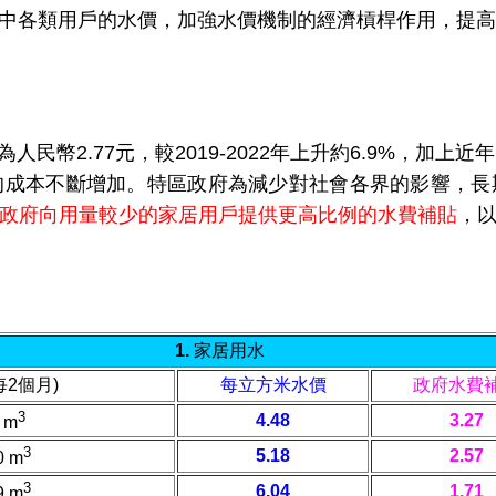
中各類用戶的水價，加強水價機制的經濟槓桿作用，提高
為人民幣2.77元，較2019-2022年上升約6.9%，加
的成本不斷增加。
特區政府為減少對社會各界的影響，
長
政府向
用量較少的家居用戶
提供更高比例的水費補貼
，
1. 家居用水
每2個月)
每立方米水價
政府水費
3
4.48
3.27
 m
3
5.18
2.57
0 m
3
6.04
1.71
9 m