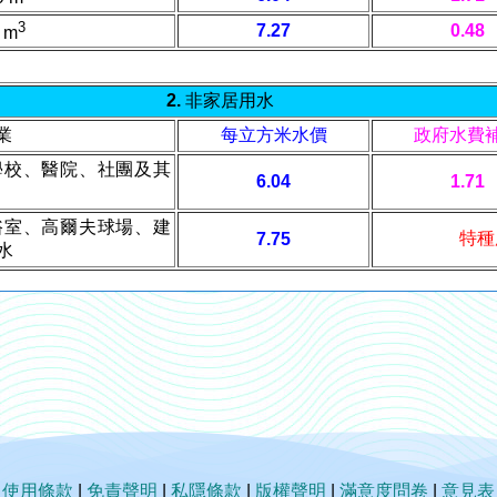
3
7.27
0.48
 m
2. 非家居用水
業
每立方米水價
政府水費
學校、醫院、社團及其
6.04
1.71
浴室、高爾夫球場、建
特種
7.75
水
|
使用條款
|
免責聲明
|
私隱條款
|
版權聲明
|
滿意度問卷
|
意見表