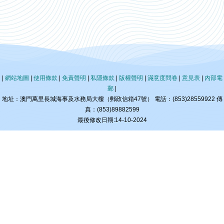
|
網站地圖
|
使用條款
|
免責聲明
|
私隱條款
|
版權聲明
|
滿意度問卷
|
意見表
|
內部電
郵
|
地址：澳門萬里長城海事及水務局大樓（郵政信箱47號） 電話：(853)28559922 傳
真：(853)89882599
最後修改日期:14-10-2024