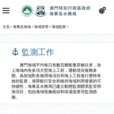
主頁
海事及海域
海域管理
海域監察
>
>
>
>
監測工作
澳門海域平均每日有數百艘船隻穿梭往來，加
上海域內有多項大型海上工程，通航情況複雜多
變。為加強對各個用海項目和海上工程進行實時有
效的監督，保障航行安全和維持海域利用發展的可
持續性，海事及水務局已建立動態監測體系監管用
海項目，包括海域視像鏡頭和現場巡查等監測措
施。