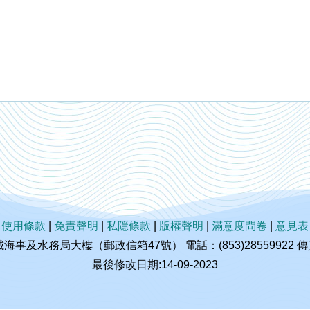
|
使用條款
|
免責聲明
|
私隱條款
|
版權聲明
|
滿意度問卷
|
意見表
及水務局大樓（郵政信箱47號） 電話：(853)28559922 傳真：(
最後修改日期:14-09-2023