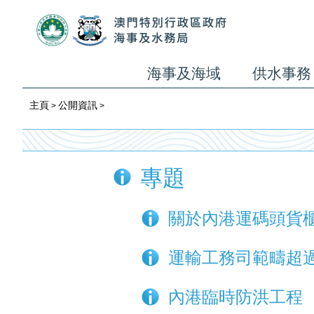
海事及海域
供水事務
主頁
公開資訊
>
>
專題
關於內港運碼頭貨
運輸工務司範疇超
內港臨時防洪工程