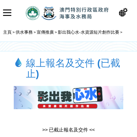
主頁
供水事務
宣傳推廣
影出我心水-水資源短片創作比賽
>
>
>
>
線上報名及交件 (已截
止)
>> 已截止報名及交件 <<