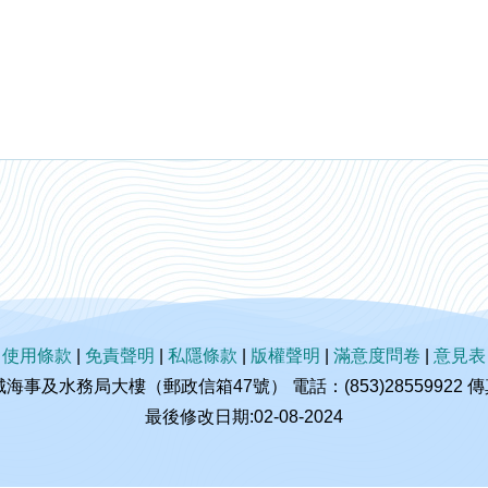
|
使用條款
|
免責聲明
|
私隱條款
|
版權聲明
|
滿意度問卷
|
意見表
及水務局大樓（郵政信箱47號） 電話：(853)28559922 傳真：(
最後修改日期:02-08-2024