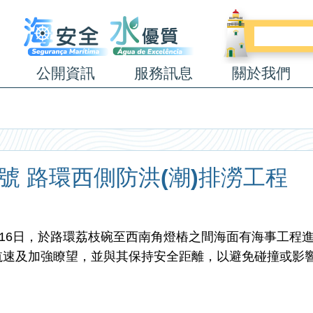
公開資訊
服務訊息
關於我們
26號 路環西側防洪(潮)排澇工程
7年1月16日，於路環荔枝碗至西南角燈樁之間海面有海事工程
航速及加強瞭望，並與其保持安全距離，以避免碰撞或影