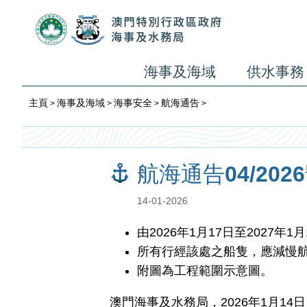
海事及海域
供水事務
主頁
海事及海域
海事安全
航海通告
>
>
>
>
航海通告04/20
14-01-2026
由2026年1月17日至202
所有行經該處之船隻，應減慢
附圖為工程範圍示意圖。
澳門海事及水務局，2026年1月14日