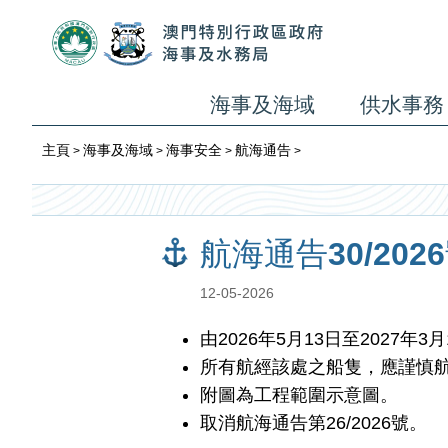
海事及海域
供水事務
主頁
海事及海域
海事安全
航海通告
>
>
>
>
航海通告30/20
12-05-2026
由2026年5月13日至2027
所有航經該處之船隻，應謹慎
附圖為工程範圍示意圖。
取消航海通告第26/2026號。