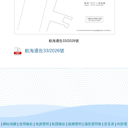
航海通告33/2026號
航海通告33/2026號
|
網站地圖
|
使用條款
|
免責聲明
|
私隱條款
|
版權聲明
|
滿意度問卷
|
意見表
|
內部電