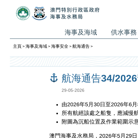
海事及海域
供水事務
主頁
海事及海域
海事安全
航海通告
>
>
>
>
航海通告34/20
29-05-2026
由2026年5月30日至2026
所有航經該處之船隻，應減慢
附圖為沉船位置及作業範圍示
澳門海事及水務局，2026年5月29日