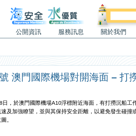
公開資訊
服務訊息
關於我們
26號 澳門國際機場對開海面 – 打
年6月8日，於澳門國際機場A10浮標附近海面，有打撈沉船工
航速及加強瞭望，並與其保持安全距離，以避免發生碰撞
意圖。