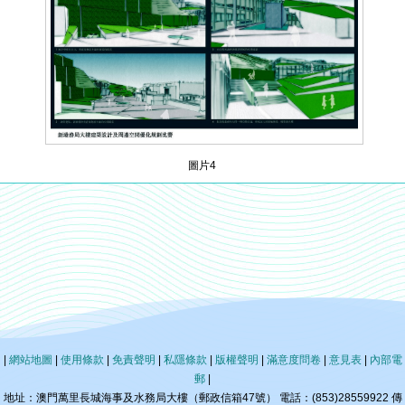
圖片4
|
網站地圖
|
使用條款
|
免責聲明
|
私隱條款
|
版權聲明
|
滿意度問卷
|
意見表
|
內部電
郵
|
地址：澳門萬里長城海事及水務局大樓（郵政信箱47號） 電話：(853)28559922 傳