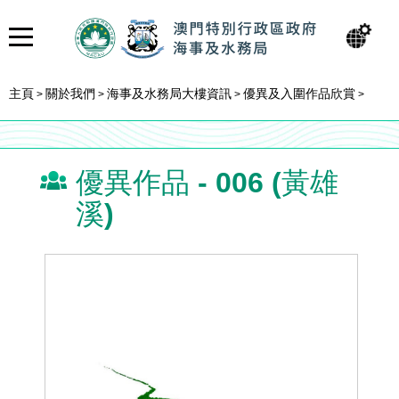
主頁
關於我們
海事及水務局大樓資訊
優異及入圍作品欣賞
>
>
>
>
優異作品 - 006 (黃雄
溪)