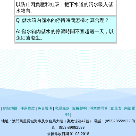
以防止因負壓和虹吸，把下水道的污水吸入儲
水箱內。
Q: 儲水箱內儲水的停留時間怎樣才算合理？
A: 儲水箱內儲水的停留時間不宜超過一天，以
免細菌滋生。
|
網站地圖
|
使用條款
|
免責聲明
|
私隱條款
|
版權聲明
|
滿意度問卷
|
意見表
|
內部電
郵
|
地址：澳門萬里長城海事及水務局大樓（郵政信箱47號） 電話：(853)28559922 傳
真：(853)89882599
最後修改日期:01-03-2018